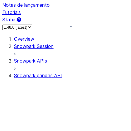
Notas de lançamento
Tutoriais
Status
Overview
Snowpark Session
Snowpark APIs
Snowpark pandas API
All supported APIs
Session
Input/Output