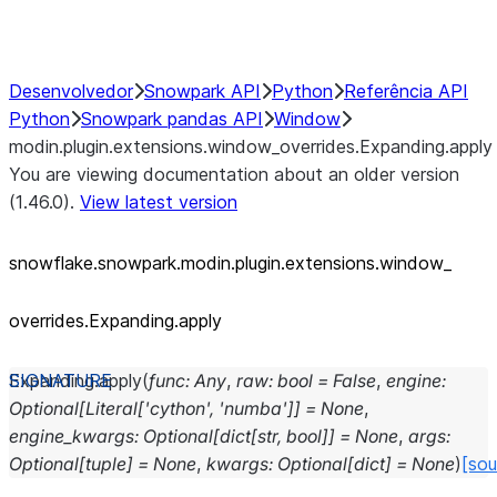
Performance Recommendations
Desenvolvedor
Snowpark API
Python
Referência API
Python
Snowpark pandas API
Window
modin.plugin.extensions.window_overrides.Expanding.apply
You are viewing documentation about an older version
(1.46.0).
View latest version
snowflake.snowpark.modin.plugin.extensions.window_
overrides.Expanding.apply
Expanding.
apply
(
func
:
Any
,
raw
:
bool
=
False
,
engine
:
Optional
[
Literal
[
'cython'
,
'numba'
]
]
=
None
,
engine_kwargs
:
Optional
[
dict
[
str
,
bool
]
]
=
None
,
args
:
Optional
[
tuple
]
=
None
,
kwargs
:
Optional
[
dict
]
=
None
)
[sou