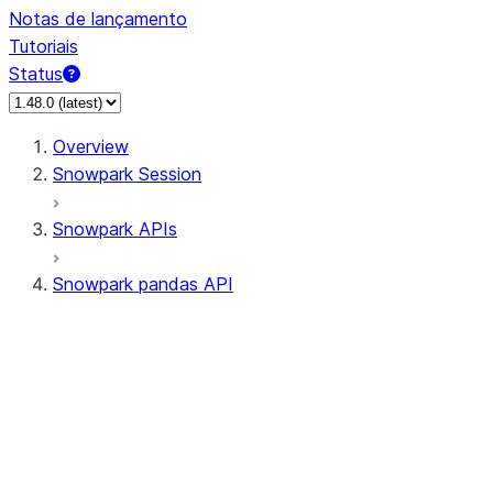
Notas de lançamento
Tutoriais
Status
Overview
Snowpark Session
Snowpark APIs
Snowpark pandas API
All supported APIs
Session
Input/Output