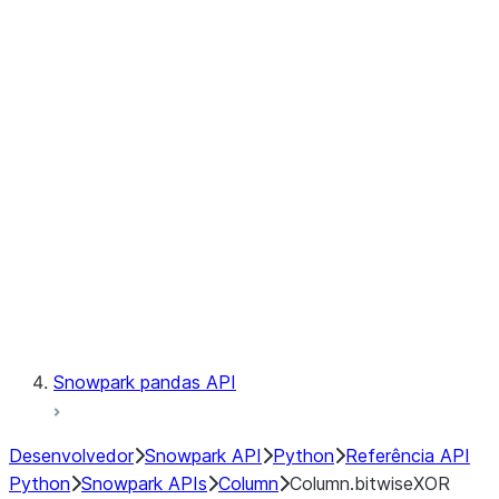
Files
Catalog
LINEAGE
Context
Exceptions
Testing
Snowpark pandas API
Desenvolvedor
Snowpark API
Python
Referência API
Python
Snowpark APIs
Column
Column.bitwiseXOR