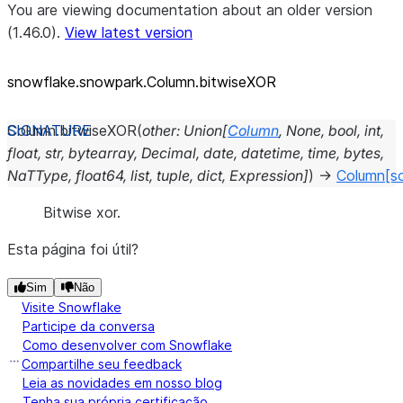
You are viewing documentation about an older version
(1.46.0).
View latest version
snowflake.snowpark.Column.bitwiseXOR
Column.
bitwiseXOR
(
other
:
Union
[
Column
,
None
,
bool
,
int
,
float
,
str
,
bytearray
,
Decimal
,
date
,
datetime
,
time
,
bytes
,
NaTType
,
float64
,
list
,
tuple
,
dict
,
Expression
]
)
→
Column
[s
Bitwise xor.
Esta página foi útil?
Sim
Não
Visite Snowflake
Participe da conversa
Como desenvolver com Snowflake
Compartilhe seu feedback
Leia as novidades em nosso blog
Tenha sua própria certificação