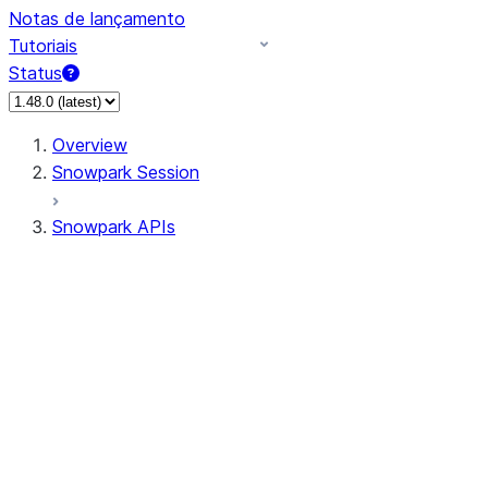
Notas de lançamento
Tutoriais
Status
Overview
Snowpark Session
Snowpark APIs
Input/Output
DataFrame
Column
Column
CaseExpr