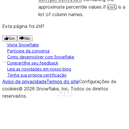
approximate percentile values if
is a
col
list of column names.
Esta página foi útil?
Sim
Não
Visite Snowflake
Participe da conversa
Como desenvolver com Snowflake
Compartilhe seu feedback
Leia as novidades em nosso blog
Tenha sua própria certificação
Aviso de privacidade
Termos do site
Configurações de
cookies
©
2026
Snowflake, Inc.
Todos os direitos
See more
Show less
reservados
.