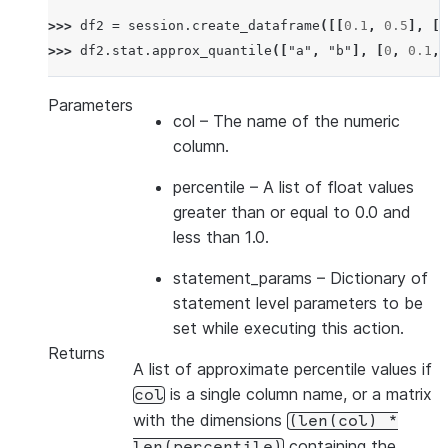
>>> 
df2
=
session
.
create_dataframe
([[
0.1
,
0.5
],
[
0
>>> 
df2
.
stat
.
approx_quantile
([
"a"
,
"b"
],
[
0
,
0.1
,
Parameters
col
– The name of the numeric
column.
percentile
– A list of float values
greater than or equal to 0.0 and
less than 1.0.
statement_params
– Dictionary of
statement level parameters to be
set while executing this action.
Returns
A list of approximate percentile values if
is a single column name, or a matrix
col
with the dimensions
(len(col)
*
containing the
len(percentile)