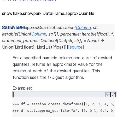
snowflake.snowpark.DataFrame.approxQuantile
DataFrame.
approxQuantile
(
col
:
Union
[
Column
,
str
,
Iterable
[
Union
[
Column
,
str
]
]
]
,
percentile
:
Iterable
[
float
]
,
*
,
statement_params
:
Optional
[
Dict
[
str
,
str
]
]
=
None
)
→
Union
[
List
[
float
]
,
List
[
List
[
float
]
]
]
[source]
For a specified numeric column and a list of desired
quantiles, returns an approximate value for the
column at each of the desired quantiles. This
function uses the t-Digest algorithm.
Examples:
Copy
E
>>> 
df
=
session
.
create_dataframe
([
1
,
2
,
3
,
4
,
5
,
>>> 
df
.
stat
.
approx_quantile
(
"a"
,
[
0
,
0.1
,
0.4
,
0.6