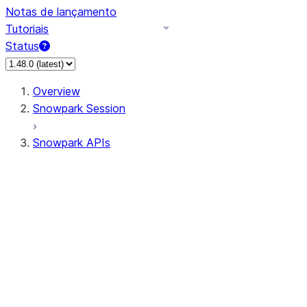
Notas de lançamento
Tutoriais
Status
Overview
Snowpark Session
Snowpark APIs
Input/Output
DataFrame
DataFrame
DataFrameNaFunctions
DataFrameStatFunctions
DataFrameAnalyticsFunctions