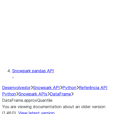
Catalog
LINEAGE
Context
Exceptions
Testing
Snowpark pandas API
Desenvolvedor
Snowpark API
Python
Referência API
Python
Snowpark APIs
DataFrame
DataFrame.approxQuantile
You are viewing documentation about an older version
(1.46.0).
View latest version