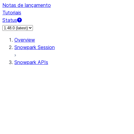
Notas de lançamento
Tutoriais
Status
Overview
Snowpark Session
Snowpark APIs
Input/Output
DataFrame
DataFrame
DataFrameNaFunctions
DataFrameStatFunctions
DataFrameAnalyticsFunctions