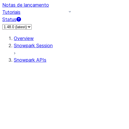
Notas de lançamento
Tutoriais
Status
Overview
Snowpark Session
Snowpark APIs
Input/Output
DataFrame
DataFrame
DataFrameNaFunctions
DataFrameStatFunctions
DataFrameAnalyticsFunctions