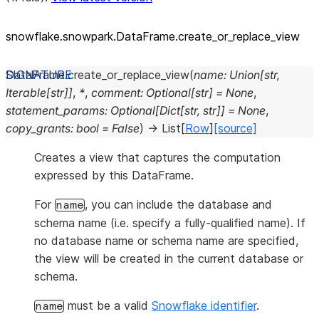
snowflake.snowpark.DataFrame.create_
or_
replace_
view
DataFrame.
create_or_replace_view
(
name
:
Union
[
str
,
Iterable
[
str
]
]
,
*
,
comment
:
Optional
[
str
]
=
None
,
statement_params
:
Optional
[
Dict
[
str
,
str
]
]
=
None
,
copy_grants
:
bool
=
False
)
→
List
[
Row
]
[source]
Creates a view that captures the computation
expressed by this DataFrame.
For
, you can include the database and
name
schema name (i.e. specify a fully-qualified name). If
no database name or schema name are specified,
the view will be created in the current database or
schema.
must be a valid
Snowflake identifier
.
name