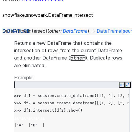
snowflake.snowpark.DataFrame.intersect
DataFrame.
intersect
(
other
:
DataFrame
)
→
DataFrame
[sou
Returns a new DataFrame that contains the
intersection of rows from the current DataFrame
and another DataFrame (
). Duplicate rows
other
are eliminated.
Example:
Copy
E
>>> 
df1
=
session
.
create_dataframe
([[
1
,
2
],
[
3
,
4
]
>>> 
df2
=
session
.
create_dataframe
([[
1
,
2
],
[
5
,
6
]
>>> 
df1
.
intersect
(
df2
)
.
show
()
-------------
|"A"  |"B"  |