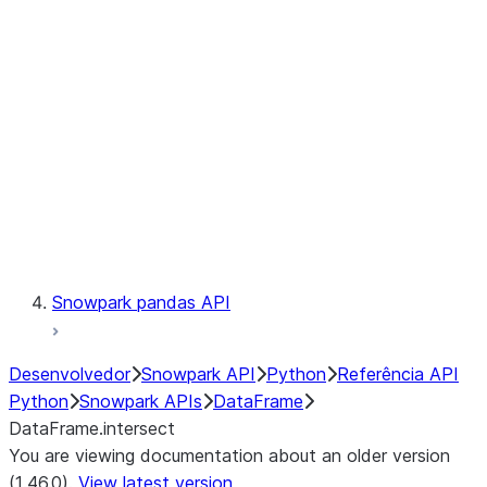
Catalog
LINEAGE
Context
Exceptions
Testing
Snowpark pandas API
Desenvolvedor
Snowpark API
Python
Referência API
Python
Snowpark APIs
DataFrame
DataFrame.intersect
You are viewing documentation about an older version
(1.46.0).
View latest version