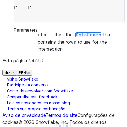
-------------
|1    |2    |
-------------
Parameters
other
– the other
that
DataFrame
contains the rows to use for the
intersection.
Esta página foi útil?
Sim
Não
Visite Snowflake
Participe da conversa
Como desenvolver com Snowflake
Compartilhe seu feedback
Leia as novidades em nosso blog
Tenha sua própria certificação
Aviso de privacidade
Termos do site
Configurações de
cookies
©
2026
Snowflake, Inc.
Todos os direitos