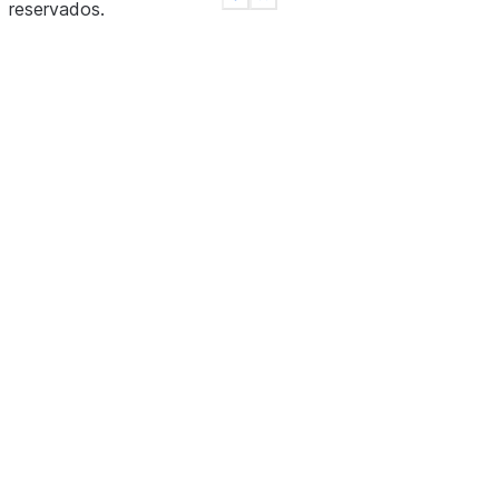
See more
Show less
reservados
.