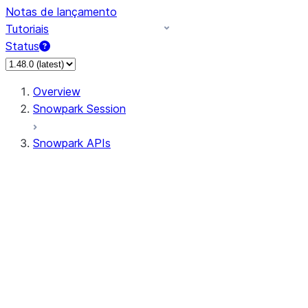
Notas de lançamento
Tutoriais
Status
Overview
Snowpark Session
Snowpark APIs
Input/Output
DataFrame
DataFrame
DataFrameNaFunctions
DataFrameStatFunctions
DataFrameAnalyticsFunctions