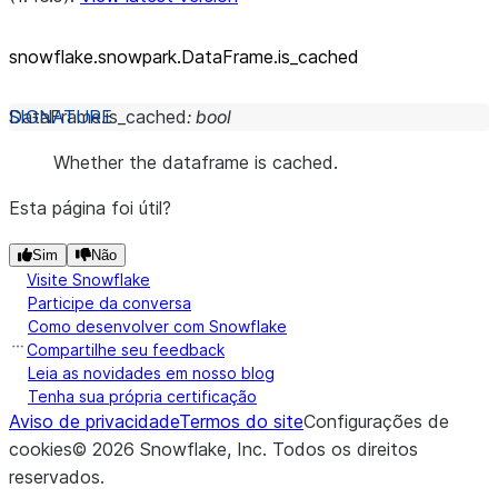
snowflake.snowpark.DataFrame.is_
cached
DataFrame.
is_cached
:
bool
Whether the dataframe is cached.
Esta página foi útil?
Sim
Não
Visite Snowflake
Participe da conversa
Como desenvolver com Snowflake
Compartilhe seu feedback
Leia as novidades em nosso blog
Tenha sua própria certificação
Aviso de privacidade
Termos do site
Configurações de
cookies
©
2026
Snowflake, Inc.
Todos os direitos
reservados
.