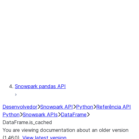
Catalog
LINEAGE
Context
Exceptions
Testing
Snowpark pandas API
Desenvolvedor
Snowpark API
Python
Referência API
Python
Snowpark APIs
DataFrame
DataFrame.is_cached
You are viewing documentation about an older version
(1.46.0).
View latest version