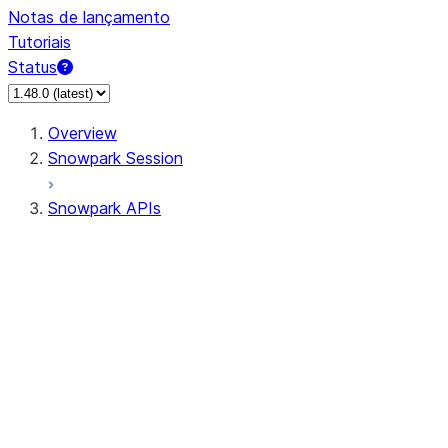
Notas de lançamento
Tutoriais
Status
Overview
Snowpark Session
Snowpark APIs
Input/Output
DataFrame
DataFrame
DataFrameNaFunctions
DataFrameStatFunctions
DataFrameAnalyticsFunctions