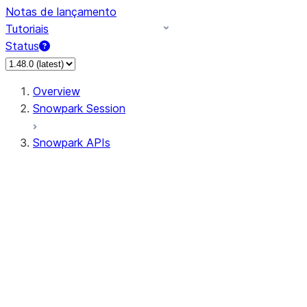
Notas de lançamento
Tutoriais
Status
Overview
Snowpark Session
Snowpark APIs
Input/Output
DataFrame
DataFrame
DataFrameNaFunctions
DataFrameStatFunctions
DataFrameAnalyticsFunctions