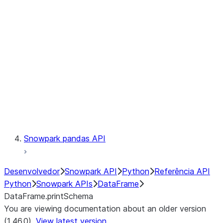
Catalog
LINEAGE
Context
Exceptions
Testing
Snowpark pandas API
Desenvolvedor
Snowpark API
Python
Referência API
Python
Snowpark APIs
DataFrame
DataFrame.printSchema
You are viewing documentation about an older version
(1.46.0).
View latest version