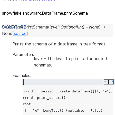
snowflake.snowpark.DataFrame.printSchema
DataFrame.
printSchema
(
level
:
Optional
[
int
]
=
None
)
→
None
[source]
Prints the schema of a dataframe in tree format.
Parameters
level
– The level to print to for nested
schemas.
Examples::
Copy
E
>>> 
df
=
session
.
create_dataframe
([(
1
,
"a"
),
>>> 
df
.
print_schema
()
root
 |-- "A": LongType() (nullable = False)