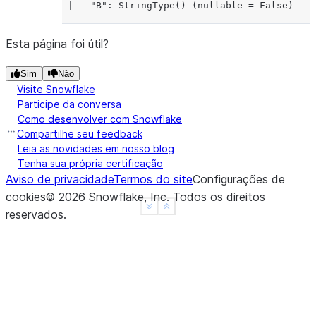
 |-- "B": StringType() (nullable = False)
Esta página foi útil?
Sim
Não
Visite Snowflake
Participe da conversa
Como desenvolver com Snowflake
Compartilhe seu feedback
Leia as novidades em nosso blog
Tenha sua própria certificação
Aviso de privacidade
Termos do site
Configurações de
cookies
©
2026
Snowflake, Inc.
Todos os direitos
See more
Show less
reservados
.