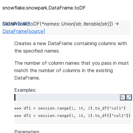
snowflake.snowpark.DataFrame.toDF
DataFrame.
toDF
(
*
names
:
Union
[
str
,
Iterable
[
str
]
]
)
→
DataFrame
[source]
Creates a new DataFrame containing columns with
the specified names.
The number of column names that you pass in must
match the number of columns in the existing
DataFrame.
Examples:
Copy
E
>>> 
df1
=
session
.
range
(
1
,
10
,
2
)
.
to_df
(
"col1"
)
>>> 
df2
=
session
.
range
(
1
,
10
,
2
)
.
to_df
([
"col1"
])
Parameters