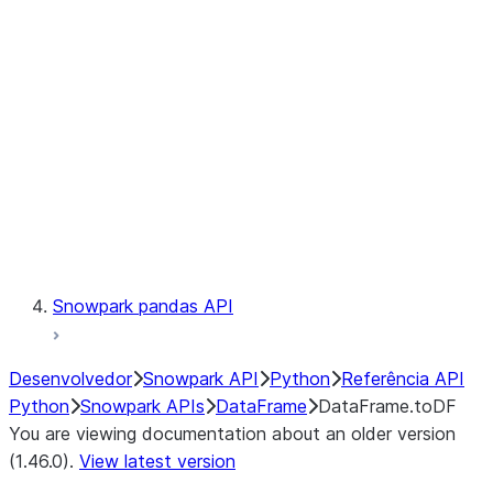
Catalog
LINEAGE
Context
Exceptions
Testing
Snowpark pandas API
Desenvolvedor
Snowpark API
Python
Referência API
Python
Snowpark APIs
DataFrame
DataFrame.toDF
You are viewing documentation about an older version
(1.46.0).
View latest version