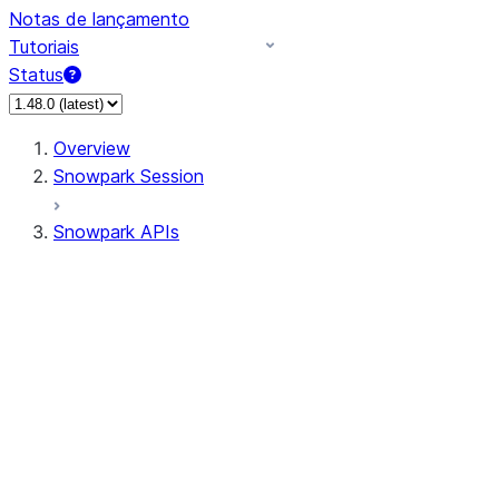
Notas de lançamento
Tutoriais
Status
Overview
Snowpark Session
Snowpark APIs
Input/Output
DataFrame
DataFrame
DataFrameNaFunctions
DataFrameStatFunctions
DataFrameAnalyticsFunctions