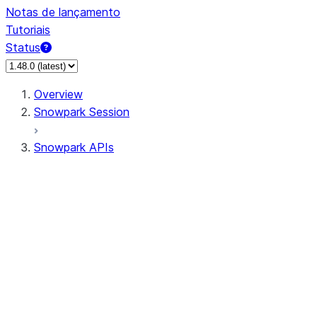
Notas de lançamento
Tutoriais
Status
Overview
Snowpark Session
Snowpark APIs
Input/Output
DataFrame
DataFrame
DataFrameNaFunctions
DataFrameStatFunctions
DataFrameAnalyticsFunctions