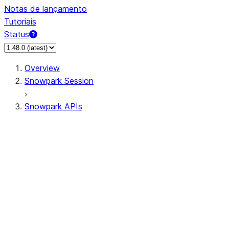
Notas de lançamento
Tutoriais
Status
Overview
Snowpark Session
Snowpark APIs
Input/Output
DataFrame
DataFrame
DataFrameNaFunctions
DataFrameStatFunctions
DataFrameAnalyticsFunctions