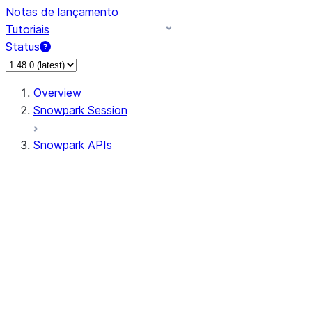
Notas de lançamento
Tutoriais
Status
Overview
Snowpark Session
Snowpark APIs
Input/Output
DataFrameReader
DataFrameWriter
FileOperation
PutResult
GetResult
ListResult