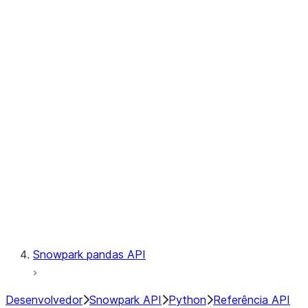
Observability
Files
Catalog
LINEAGE
Context
Exceptions
Testing
Snowpark pandas API
Desenvolvedor
Snowpark API
Python
Referência API