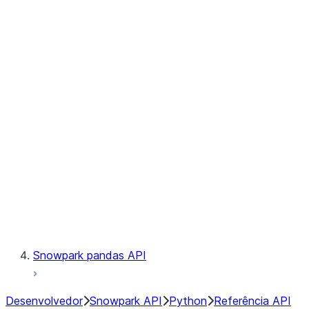
Observability
Files
Catalog
LINEAGE
Context
Exceptions
Testing
Snowpark pandas API
Desenvolvedor
Snowpark API
Python
Referência API