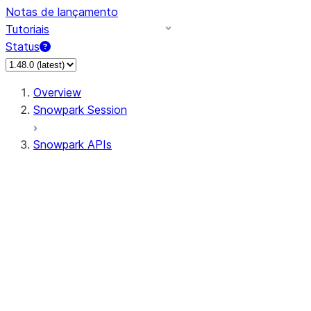
Notas de lançamento
Tutoriais
Status
Overview
Snowpark Session
Snowpark APIs
Input/Output
DataFrameReader
DataFrameWriter
FileOperation
PutResult
GetResult
ListResult