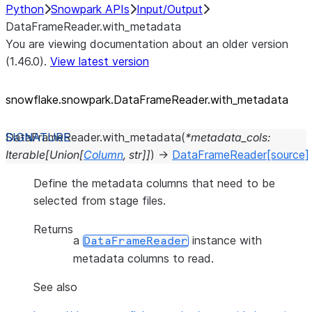
Python
Snowpark APIs
Input/Output
DataFrameReader.with_metadata
You are viewing documentation about an older version
(1.46.0).
View latest version
snowflake.snowpark.DataFrameReader.with_
metadata
DataFrameReader.
with_metadata
(
*
metadata_cols
:
Iterable
[
Union
[
Column
,
str
]
]
)
→
DataFrameReader
[source]
Define the metadata columns that need to be
selected from stage files.
Returns
a
instance with
DataFrameReader
metadata columns to read.
See also