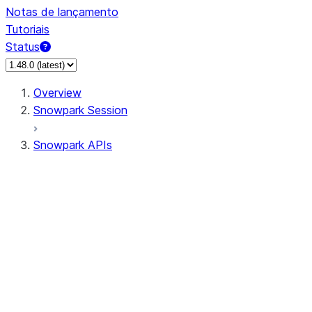
Notas de lançamento
Tutoriais
Status
Overview
Snowpark Session
Snowpark APIs
Input/Output
DataFrameReader
DataFrameWriter
FileOperation
PutResult
GetResult
ListResult