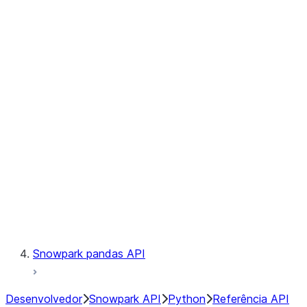
Observability
Files
Catalog
LINEAGE
Context
Exceptions
Testing
Snowpark pandas API
Desenvolvedor
Snowpark API
Python
Referência API