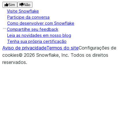
expos
Sim
Não
throu
Visite Snowflake
strea
Participe da conversa
Como desenvolver com Snowflake
Compartilhe seu feedback
(stage_location, *[, pattern, ...])
Retur
list
Leia as novidades em nosso blog
list of
Tenha sua própria certificação
from 
Aviso de privacidade
Termos do site
Configurações de
stage
cookies
©
2026
Snowflake, Inc.
Todos os direitos
reservados
.
(local_file_name, stage_location, *[, ...])
Uploa
put
local f
to th
stage
(input_stream, stage_location, *)
Uploa
put_stream
local f
to th
stage
file s