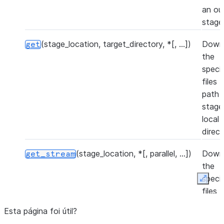
an ou
stage
(stage_location, target_directory, *[, ...])
Down
get
the
speci
files 
path i
stage
local
direct
(stage_location, *[, parallel, ...])
Down
get_stream
the
speci
Expan
files 
path i
Esta página foi útil?
stage