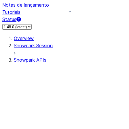
Notas de lançamento
Tutoriais
Status
Overview
Snowpark Session
Snowpark APIs
Input/Output
DataFrameReader
DataFrameWriter
FileOperation
PutResult
GetResult
ListResult