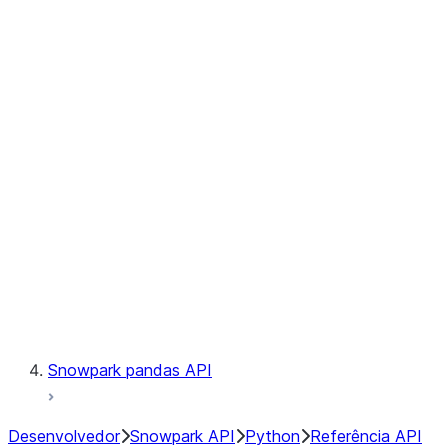
Observability
Files
Catalog
LINEAGE
Context
Exceptions
Testing
Snowpark pandas API
Desenvolvedor
Snowpark API
Python
Referência API