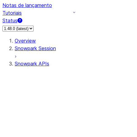
Notas de lançamento
Tutoriais
Status
Overview
Snowpark Session
Snowpark APIs
Input/Output
DataFrameReader
DataFrameWriter
FileOperation
PutResult
GetResult
ListResult