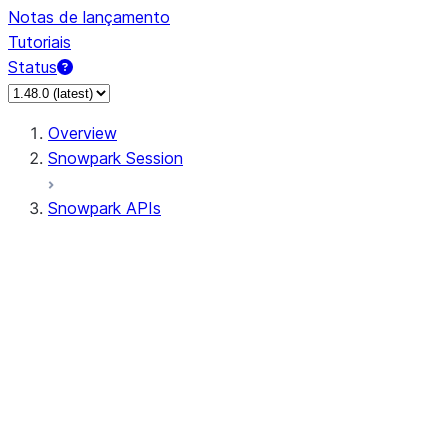
Notas de lançamento
Tutoriais
Status
Overview
Snowpark Session
Snowpark APIs
Input/Output
DataFrame
Column
Data Types