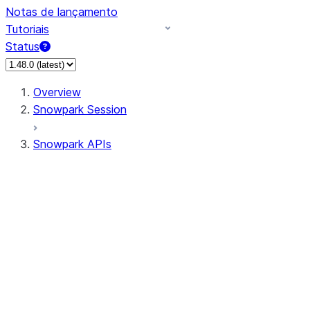
Notas de lançamento
Tutoriais
Status
Overview
Snowpark Session
Snowpark APIs
Input/Output
DataFrame
Column
Data Types