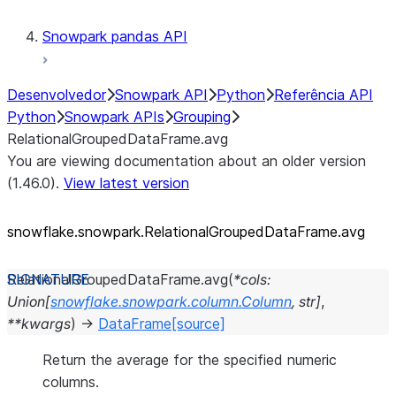
Snowpark pandas API
Desenvolvedor
Snowpark API
Python
Referência API
Python
Snowpark APIs
Grouping
RelationalGroupedDataFrame.avg
You are viewing documentation about an older version
(1.46.0).
View latest version
snowflake.snowpark.RelationalGroupedDataFrame.avg
RelationalGroupedDataFrame.
avg
(
*
cols
:
Union
[
snowflake.snowpark.column.Column
,
str
]
,
**
kwargs
)
→
DataFrame
[source]
Return the average for the specified numeric
columns.