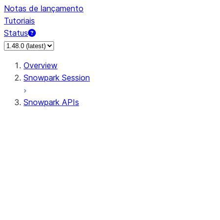
Notas de lançamento
Tutoriais
Status
Overview
Snowpark Session
Snowpark APIs
Input/Output
DataFrame
Column
Data Types