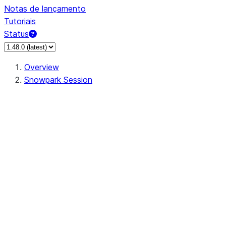
Notas de lançamento
Tutoriais
Status
Overview
Snowpark Session
Session
Session.SessionBuilder.app_name
Session.SessionBuilder.config
Session.SessionBuilder.configs
Session.SessionBuilder.create
Session.SessionBuilder.getOrCreate
Session.add_import
Session.add_packages
Session.add_requirements
Session.append_query_tag