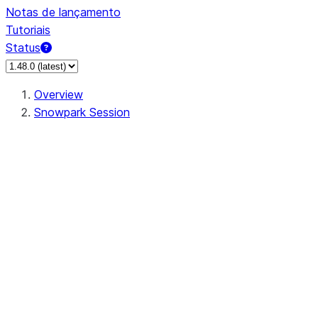
Notas de lançamento
Tutoriais
Status
Overview
Snowpark Session
Session
Session.SessionBuilder.app_name
Session.SessionBuilder.config
Session.SessionBuilder.configs
Session.SessionBuilder.create
Session.SessionBuilder.getOrCreate
Session.add_import
Session.add_packages
Session.add_requirements
Session.append_query_tag