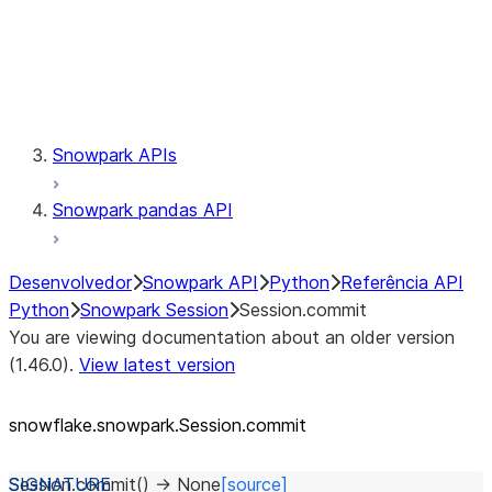
Session.udaf
Session.udf
Session.udtf
Session.session_id
Session.connection
Snowpark APIs
Snowpark pandas API
Desenvolvedor
Snowpark API
Python
Referência API
Python
Snowpark Session
Session.commit
You are viewing documentation about an older version
(1.46.0).
View latest version
snowflake.snowpark.Session.commit
Session.
commit
(
)
→
None
[source]