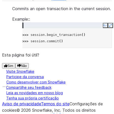
Commits an open transaction in the current session.
Example::
Copy
E
>>> 
session
.
begin_transaction
()
>>> 
session
.
commit
()
Esta página foi útil?
Sim
Não
Visite Snowflake
Participe da conversa
Como desenvolver com Snowflake
Compartilhe seu feedback
Leia as novidades em nosso blog
Tenha sua própria certificação
Aviso de privacidade
Termos do site
Configurações de
cookies
©
2026
Snowflake, Inc.
Todos os direitos