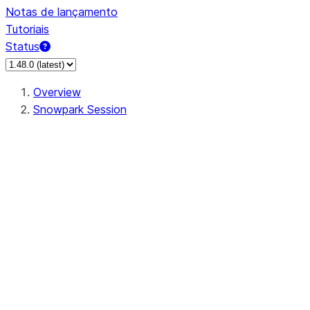
Notas de lançamento
Tutoriais
Status
Overview
Snowpark Session
Session
Session.SessionBuilder.app_name
Session.SessionBuilder.config
Session.SessionBuilder.configs
Session.SessionBuilder.create
Session.SessionBuilder.getOrCreate
Session.add_import
Session.add_packages
Session.add_requirements
Session.append_query_tag