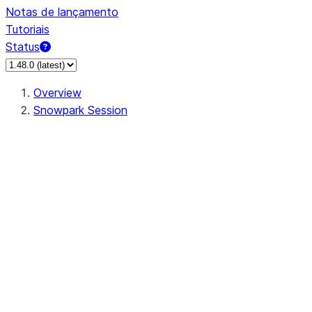
Notas de lançamento
Tutoriais
Status
Overview
Snowpark Session
Session
Session.SessionBuilder.app_name
Session.SessionBuilder.config
Session.SessionBuilder.configs
Session.SessionBuilder.create
Session.SessionBuilder.getOrCreate
Session.add_import
Session.add_packages
Session.add_requirements
Session.append_query_tag