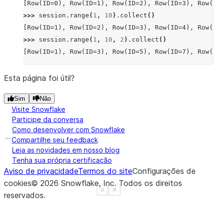
[Row(ID=0), Row(ID=1), Row(ID=2), Row(ID=3), Row(I
>>> 
session
.
range
(
1
,
10
)
.
collect
()
[Row(ID=1), Row(ID=2), Row(ID=3), Row(ID=4), Row(I
>>> 
session
.
range
(
1
,
10
,
2
)
.
collect
()
[Row(ID=1), Row(ID=3), Row(ID=5), Row(ID=7), Row(I
Esta página foi útil?
Sim
Não
Visite Snowflake
Participe da conversa
Como desenvolver com Snowflake
Compartilhe seu feedback
Leia as novidades em nosso blog
Tenha sua própria certificação
Aviso de privacidade
Termos do site
Configurações de
cookies
©
2026
Snowflake, Inc.
Todos os direitos
See more
Show less
reservados
.