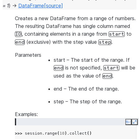
=
1
)
→
DataFrame
[source]
Creates a new DataFrame from a range of numbers.
The resulting DataFrame has single column named
, containing elements in a range from
to
ID
start
(exclusive) with the step value
.
end
step
Parameters
start
– The start of the range. If
is not specified,
will be
end
start
used as the value of
.
end
end
– The end of the range.
step
– The step of the range.
Examples:
Copy
E
>>> 
session
.
range
(
10
)
.
collect
()