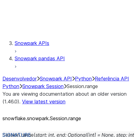
Session.udaf
Session.udf
Session.udtf
Session.session_id
Session.connection
Snowpark APIs
Snowpark pandas API
Desenvolvedor
Snowpark API
Python
Referência API
Python
Snowpark Session
Session.range
You are viewing documentation about an older version
(1.46.0).
View latest version
snowflake.snowpark.Session.range
Session.
range
(
start
:
int
,
end
:
Optional
[
int
]
=
None
,
step
:
int