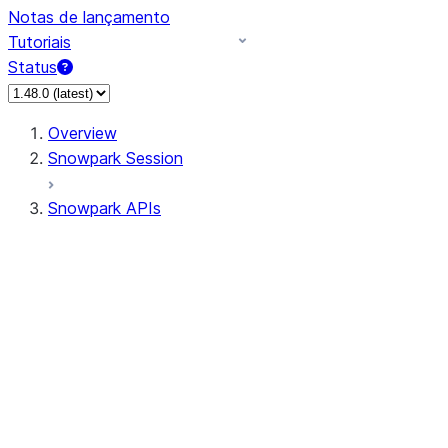
Notas de lançamento
Tutoriais
Status
Overview
Snowpark Session
Snowpark APIs
Input/Output
DataFrame
Column
Data Types