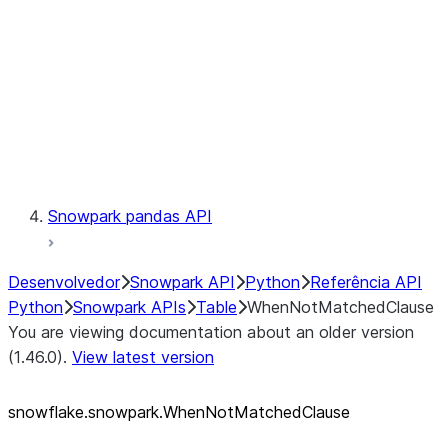
LINEAGE
Context
Exceptions
Testing
Snowpark pandas API
Desenvolvedor
Snowpark API
Python
Referência API
Python
Snowpark APIs
Table
WhenNotMatchedClause
You are viewing documentation about an older version
(1.46.0).
View latest version
snowflake.snowpark.WhenNotMatchedClause