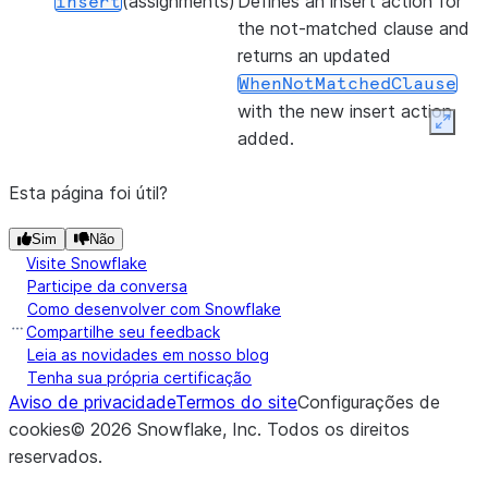
(assignments)
Defines an insert action for
insert
the not-matched clause and
returns an updated
WhenNotMatchedClause
with the new insert action
Expan
added.
Esta página foi útil?
Sim
Não
Visite Snowflake
Participe da conversa
Como desenvolver com Snowflake
Compartilhe seu feedback
Leia as novidades em nosso blog
Tenha sua própria certificação
Aviso de privacidade
Termos do site
Configurações de
cookies
©
2026
Snowflake, Inc.
Todos os direitos
reservados
.