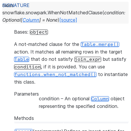
class
snowflake.snowpark.
WhenNotMatchedClause
(
condition
:
Optional
[
Column
]
=
None
)
[source]
Bases:
object
A not-matched clause for the
Table.merge()
action. It matches all remaining rows in the target
that do not satisfy
but satisfy
Table
join_expr
, if it is provided. You can use
condition
to instantiate
functions.when_not_matched()
this class.
Parameters
condition
– An optional
object
Column
representing the specified condition.
Methods