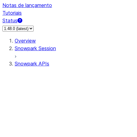
Notas de lançamento
Tutoriais
Status
Overview
Snowpark Session
Snowpark APIs
Input/Output
DataFrame
Column
Data Types