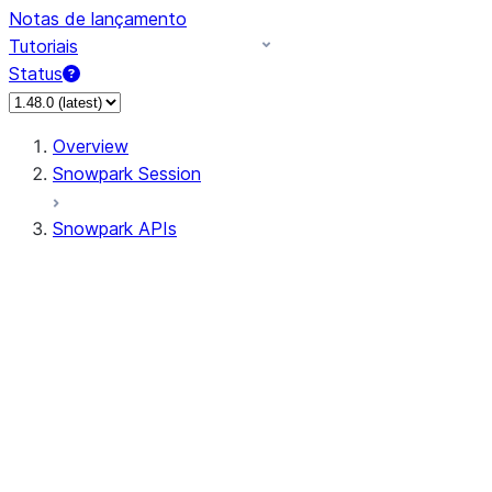
Notas de lançamento
Tutoriais
Status
Overview
Snowpark Session
Snowpark APIs
Input/Output
DataFrame
Column
Data Types