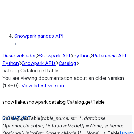
Exceptions
Testing
Snowpark pandas API
Desenvolvedor
Snowpark API
Python
Referência API
Python
Snowpark APIs
Catalog
catalog.Catalog.getTable
You are viewing documentation about an older version
(1.46.0).
View latest version
snowflake.snowpark.catalog.Catalog.getTable
Catalog.
getTable
(
table_name
:
str
,
*
,
database
:
Optional
[
Union
[
str
,
DatabaseModel
]
]
=
None
,
schema
:
Optional
[
Union
[
str
,
SchemaModel
]
]
=
None
)
→
Table
[sourc