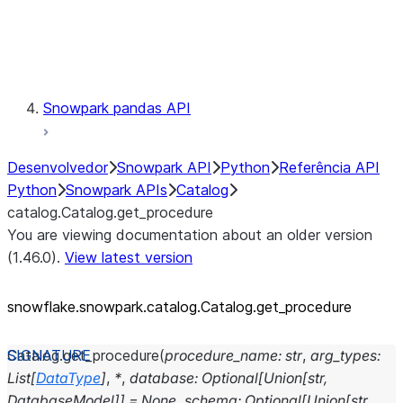
Exceptions
Testing
Snowpark pandas API
Desenvolvedor
Snowpark API
Python
Referência API
Python
Snowpark APIs
Catalog
catalog.Catalog.get_procedure
You are viewing documentation about an older version
(1.46.0).
View latest version
snowflake.snowpark.catalog.Catalog.get_
procedure
Catalog.
get_procedure
(
procedure_name
:
str
,
arg_types
:
List
[
DataType
]
,
*
,
database
:
Optional
[
Union
[
str
,
DatabaseModel
]
]
=
None
,
schema
:
Optional
[
Union
[
str
,