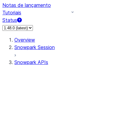
Notas de lançamento
Tutoriais
Status
Overview
Snowpark Session
Snowpark APIs
Input/Output
DataFrame
Column
Data Types