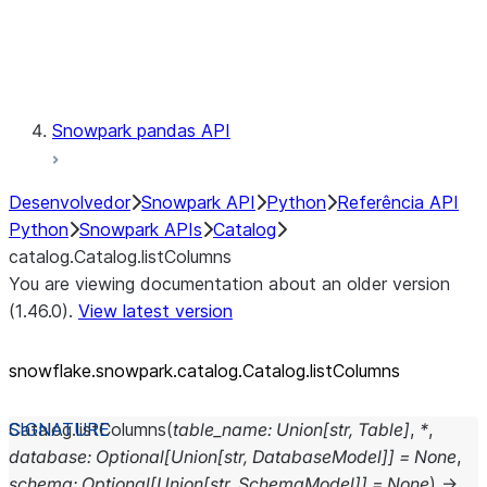
Exceptions
Testing
Snowpark pandas API
Desenvolvedor
Snowpark API
Python
Referência API
Python
Snowpark APIs
Catalog
catalog.Catalog.listColumns
You are viewing documentation about an older version
(1.46.0).
View latest version
snowflake.snowpark.catalog.Catalog.listColumns
Catalog.
listColumns
(
table_name
:
Union
[
str
,
Table
]
,
*
,
database
:
Optional
[
Union
[
str
,
DatabaseModel
]
]
=
None
,
schema
:
Optional
[
Union
[
str
,
SchemaModel
]
]
=
None
)
→