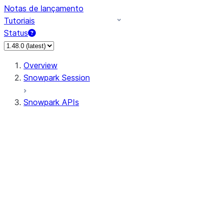
Notas de lançamento
Tutoriais
Status
Overview
Snowpark Session
Snowpark APIs
Input/Output
DataFrame
Column
Data Types