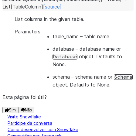
List
[
TableColumn
]
[source]
List columns in the given table.
Parameters
table_name
– table name.
database
– database name or
object. Defaults to
Database
None.
schema
– schema name or
Schema
object. Defaults to None.
Esta página foi útil?
Sim
Não
Visite Snowflake
Participe da conversa
Como desenvolver com Snowflake
Compartilhe seu feedback