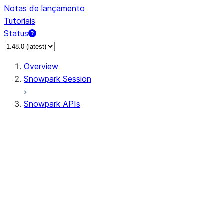
Notas de lançamento
Tutoriais
Status
Overview
Snowpark Session
Snowpark APIs
Input/Output
DataFrame
Column
Data Types