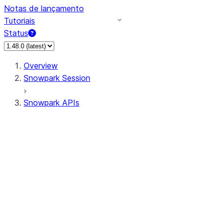
Notas de lançamento
Tutoriais
Status
Overview
Snowpark Session
Snowpark APIs
Input/Output
DataFrame
Column
Data Types