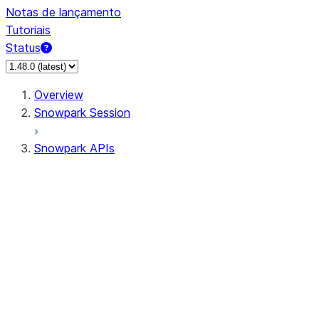
Notas de lançamento
Tutoriais
Status
Overview
Snowpark Session
Snowpark APIs
Input/Output
DataFrame
Column
Data Types