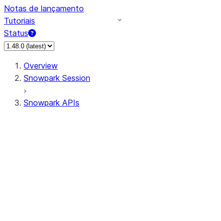
Notas de lançamento
Tutoriais
Status
Overview
Snowpark Session
Snowpark APIs
Input/Output
DataFrame
Column
Data Types