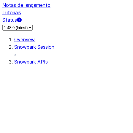
Notas de lançamento
Tutoriais
Status
Overview
Snowpark Session
Snowpark APIs
Input/Output
DataFrame
Column
Data Types