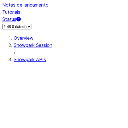
Notas de lançamento
Tutoriais
Status
Overview
Snowpark Session
Snowpark APIs
Input/Output
DataFrame
Column
Data Types