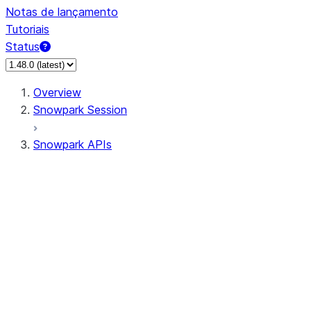
Notas de lançamento
Tutoriais
Status
Overview
Snowpark Session
Snowpark APIs
Input/Output
DataFrame
Column
Data Types