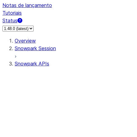
Notas de lançamento
Tutoriais
Status
Overview
Snowpark Session
Snowpark APIs
Input/Output
DataFrame
Column
Data Types