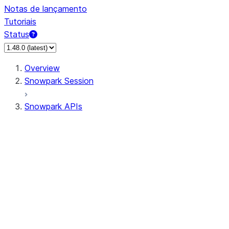
Notas de lançamento
Tutoriais
Status
Overview
Snowpark Session
Snowpark APIs
Input/Output
DataFrame
Column
Data Types