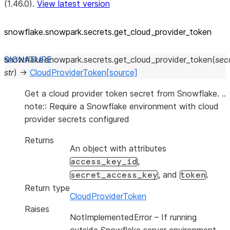
(1.46.0).
View latest version
snowflake.snowpark.secrets.get_
cloud_
provider_
token
snowflake.snowpark.secrets.
get_cloud_provider_token
(
sec
str
)
→
CloudProviderToken
[source]
Get a cloud provider token secret from Snowflake. ..
note:: Require a Snowflake environment with cloud
provider secrets configured
Returns
An object with attributes
,
access_key_id
, and
.
secret_access_key
token
Return type
CloudProviderToken
Raises
NotImplementedError
– If running