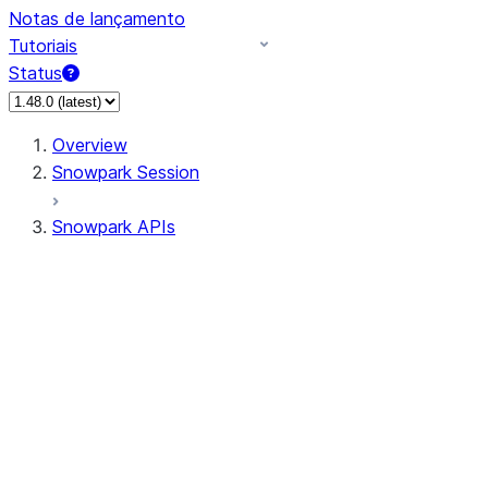
Notas de lançamento
Tutoriais
Status
Overview
Snowpark Session
Snowpark APIs
Input/Output
DataFrame
Column
Data Types