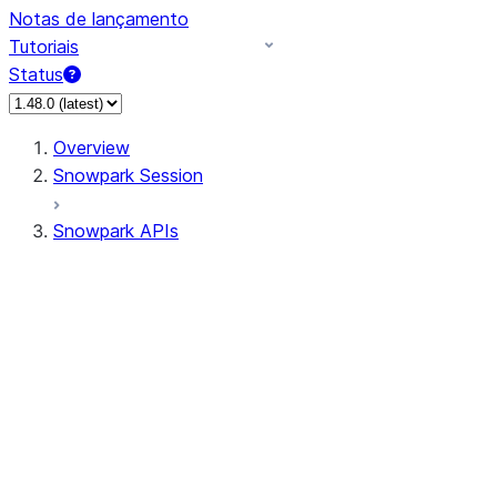
Notas de lançamento
Tutoriais
Status
Overview
Snowpark Session
Snowpark APIs
Input/Output
DataFrame
Column
Data Types