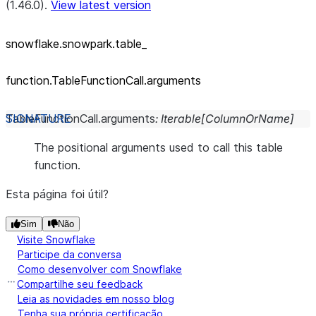
(1.46.0).
View latest version
snowflake.snowpark.table_
function.TableFunctionCall.arguments
TableFunctionCall.
arguments
:
Iterable
[
ColumnOrName
]
The positional arguments used to call this table
function.
Esta página foi útil?
Sim
Não
Visite Snowflake
Participe da conversa
Como desenvolver com Snowflake
Compartilhe seu feedback
Leia as novidades em nosso blog
Tenha sua própria certificação