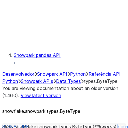
Context
Exceptions
Testing
Snowpark pandas API
Desenvolvedor
Snowpark API
Python
Referência API
Python
Snowpark APIs
Data Types
types.ByteType
You are viewing documentation about an older version
(1.46.0).
View latest version
snowflake.snowpark.types.ByteType
class
snowflake.snowpark.types.
ByteType
(
**
kwargs
)
[sour