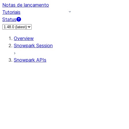
Notas de lançamento
Tutoriais
Status
Overview
Snowpark Session
Snowpark APIs
Input/Output
DataFrame
Column
Data Types