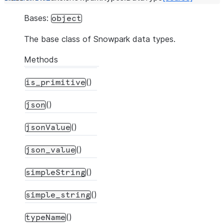
Bases:
object
The base class of Snowpark data types.
Methods
()
is_primitive
()
json
()
jsonValue
()
json_value
()
simpleString
()
simple_string
()
typeName