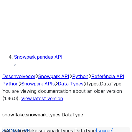
Context
Exceptions
Testing
Snowpark pandas API
Desenvolvedor
Snowpark API
Python
Referência API
Python
Snowpark APIs
Data Types
types.DataType
You are viewing documentation about an older version
(1.46.0).
View latest version
snowflake.snowpark.types.DataType
class
snowflake.snowpark.types.
DataType
[source]