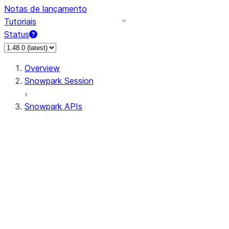
Notas de lançamento
Tutoriais
Status
Overview
Snowpark Session
Snowpark APIs
Input/Output
DataFrame
Column
Data Types