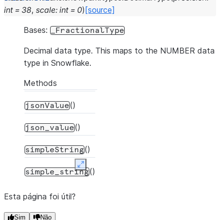
int
=
38
,
scale
:
int
=
0
)
[source]
Bases:
_FractionalType
Decimal data type. This maps to the NUMBER data
type in Snowflake.
Methods
()
jsonValue
()
json_value
()
simpleString
Expand
()
simple_string
Esta página foi útil?
Sim
Não