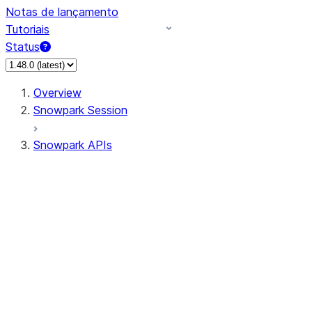
Notas de lançamento
Tutoriais
Status
Overview
Snowpark Session
Snowpark APIs
Input/Output
DataFrame
Column
Data Types