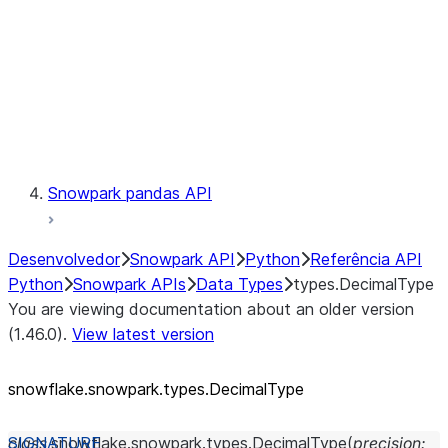
Context
Exceptions
Testing
Snowpark pandas API
Desenvolvedor
Snowpark API
Python
Referência API
Python
Snowpark APIs
Data Types
types.DecimalType
You are viewing documentation about an older version
(1.46.0).
View latest version
snowflake.snowpark.types.DecimalType
class
snowflake.snowpark.types.
DecimalType
(
precision
: