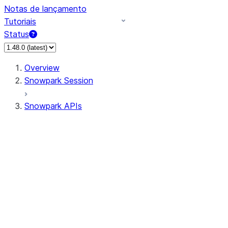
Notas de lançamento
Tutoriais
Status
Overview
Snowpark Session
Snowpark APIs
Input/Output
DataFrame
Column
Data Types