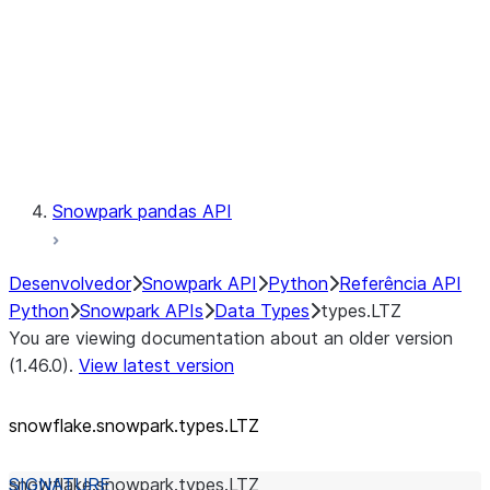
Context
Exceptions
Testing
Snowpark pandas API
Desenvolvedor
Snowpark API
Python
Referência API
Python
Snowpark APIs
Data Types
types.LTZ
You are viewing documentation about an older version
(1.46.0).
View latest version
snowflake.snowpark.types.LTZ
snowflake.snowpark.types.
LTZ