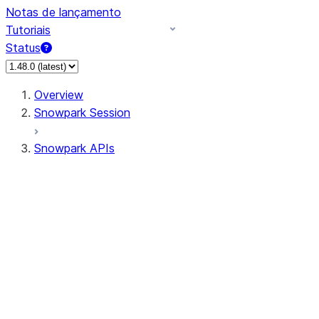
Notas de lançamento
Tutoriais
Status
Overview
Snowpark Session
Snowpark APIs
Input/Output
DataFrame
Column
Data Types