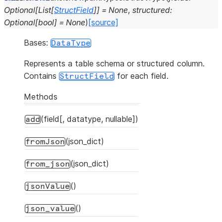
Optional
[
List
[
StructField
]
]
=
None
,
structured
:
Optional
[
bool
]
=
None
)
[source]
Bases:
DataType
Represents a table schema or structured column.
Contains
for each field.
StructField
Methods
(field[, datatype, nullable])
add
(json_dict)
fromJson
(json_dict)
from_json
()
jsonValue
()
json_value