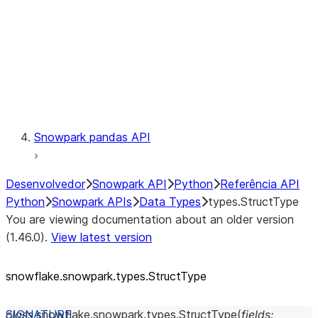
Context
Exceptions
Testing
Snowpark pandas API
Desenvolvedor
Snowpark API
Python
Referência API
Python
Snowpark APIs
Data Types
types.StructType
You are viewing documentation about an older version
(1.46.0).
View latest version
snowflake.snowpark.types.StructType
class
snowflake.snowpark.types.
StructType
(
fields
: