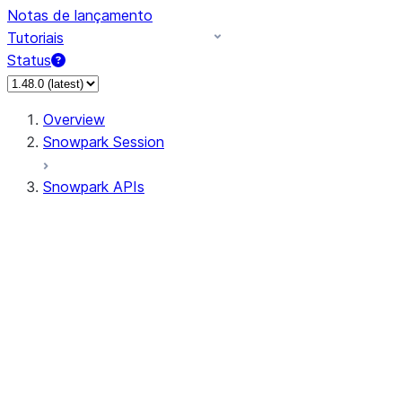
Notas de lançamento
Tutoriais
Status
Overview
Snowpark Session
Snowpark APIs
Input/Output
DataFrame
Column
Data Types