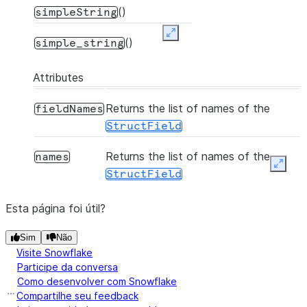
()
simpleString
Expand
()
simple_string
Attributes
Returns the list of names of the
fieldNames
StructField
Returns the list of names of the
names
Expan
StructField
Esta página foi útil?
Sim
Não
Visite Snowflake
Participe da conversa
Como desenvolver com Snowflake
Compartilhe seu feedback