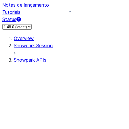
Notas de lançamento
Tutoriais
Status
Overview
Snowpark Session
Snowpark APIs
Input/Output
DataFrame
Column
Data Types