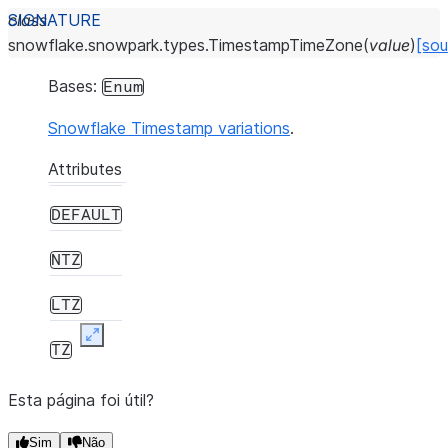
class
snowflake.snowpark.types.
TimestampTimeZone
(
value
)
[sou
Bases:
Enum
Snowflake Timestamp variations
.
Attributes
DEFAULT
NTZ
LTZ
Expand
TZ
Esta página foi útil?
Sim
Não