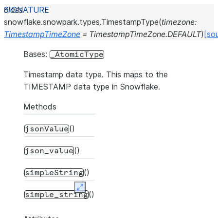
class
snowflake.snowpark.types.
TimestampType
(
timezone
:
TimestampTimeZone
=
TimestampTimeZone.DEFAULT
)
[so
Bases:
_AtomicType
Timestamp data type. This maps to the
TIMESTAMP data type in Snowflake.
Methods
()
jsonValue
()
json_value
()
simpleString
Expand
()
simple_string