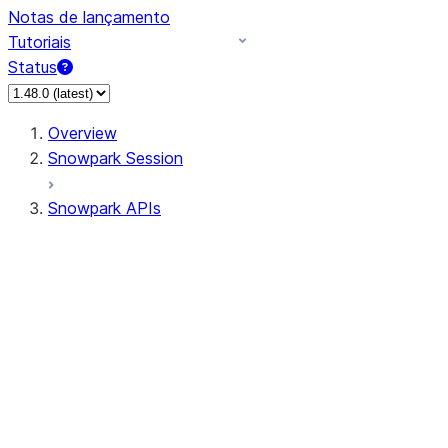
Notas de lançamento
Tutoriais
Status
Overview
Snowpark Session
Snowpark APIs
Input/Output
DataFrame
Column
Data Types