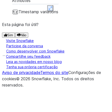
Attributes
Expand
Timestamp variations
tz
Esta página foi útil?
Sim
Não
Visite Snowflake
Participe da conversa
Como desenvolver com Snowflake
Compartilhe seu feedback
Leia as novidades em nosso blog
Tenha sua própria certificação
Aviso de privacidade
Termos do site
Configurações de
cookies
©
2026
Snowflake, Inc.
Todos os direitos
reservados
.