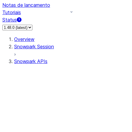
Notas de lançamento
Tutoriais
Status
Overview
Snowpark Session
Snowpark APIs
Input/Output
DataFrame
Column
Data Types