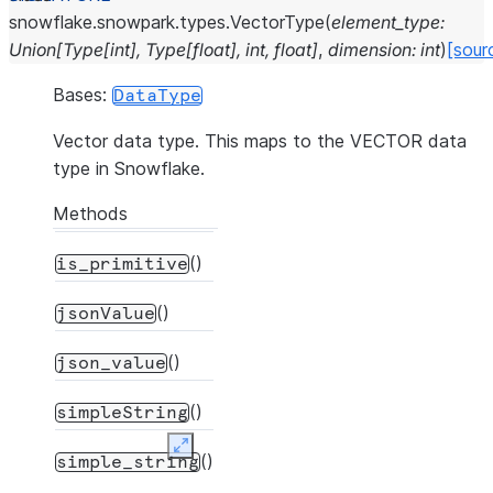
snowflake.snowpark.types.
VectorType
(
element_type
:
Union
[
Type
[
int
]
,
Type
[
float
]
,
int
,
float
]
,
dimension
:
int
)
[sour
Bases:
DataType
Vector data type. This maps to the VECTOR data
type in Snowflake.
Methods
()
is_primitive
()
jsonValue
()
json_value
()
simpleString
Expand
()
simple_string